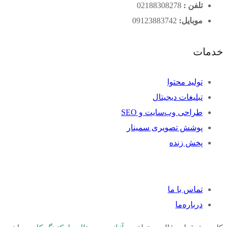
تلفن :
02188308278
موبایل:
09123883742
خدمات
تولید محتوا
تبلیغات دیجیتال
طراحی وب‌سایت و SEO
پوشش تصویری سمینار
پخش زنده
تماس با ما
درباره‌ما