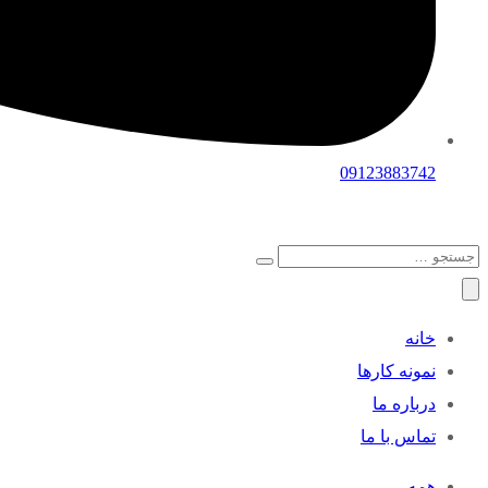
09123883742
خانه
نمونه کارها
درباره ما
تماس با ما
همه